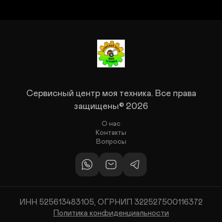
Сервисный центр моя техника.
Все права
защищены© 2026
О нас
Контакты
Вопросы
ИНН 525613483105, ОГРНИП 322527500116372
Политика конфиденциальности